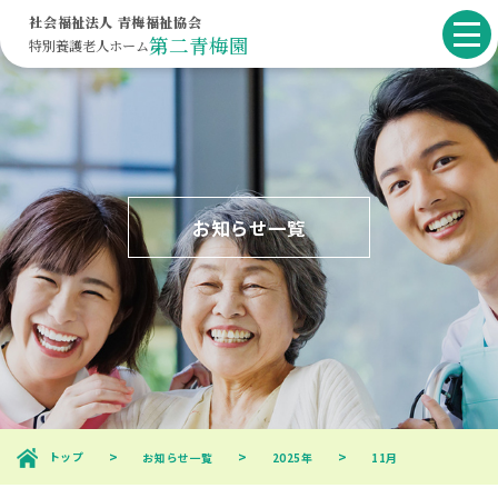
社会福祉法人 青梅福祉協会
第二青梅園
特別養護
老人ホーム
お知らせ一覧
トップ
お知らせ一覧
2025年
11月