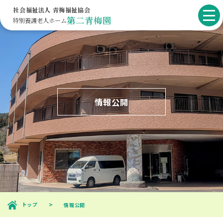
社会福祉法人 青梅福祉協会
第二青梅園
特別養護
老人ホーム
情報公開
トップ
情報公開